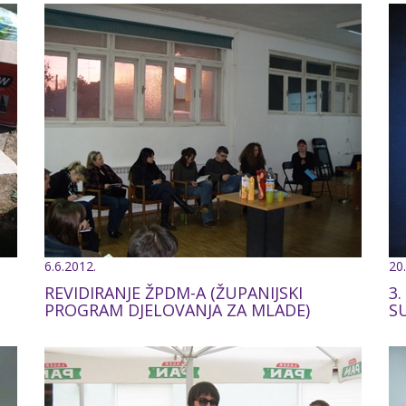
6.6.2012.
20
REVIDIRANJE ŽPDM-A (ŽUPANIJSKI
3.
PROGRAM DJELOVANJA ZA MLADE)
S