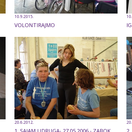
10.9.2015.
10
VOLONTIRAJMO
IG
20.6.2012.
20
1. SAJAM UDRUGA- 27.05.2006.- ZABOK
2.