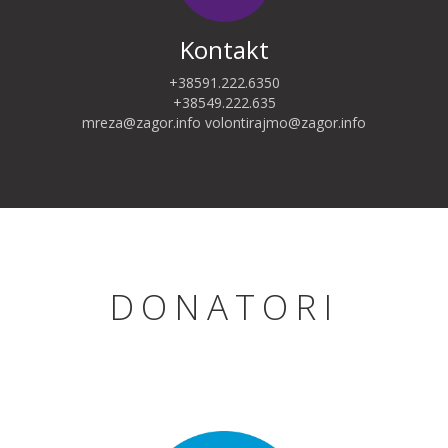
Kontakt
+38591.222.6350
+38549.222.635
mreza@zagor.info
volontirajmo@zagor.info
DONATORI