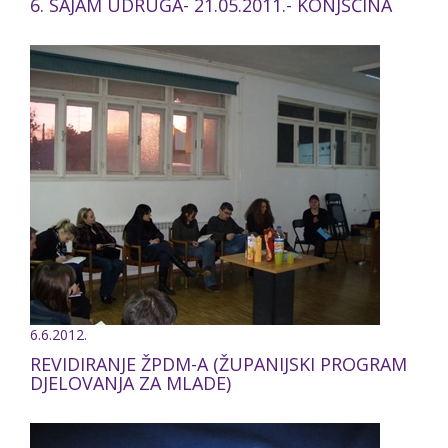
6. SAJAM UDRUGA- 21.05.2011.- KONJŠČINA
6.6.2012.
REVIDIRANJE ŽPDM-A (ŽUPANIJSKI PROGRAM
DJELOVANJA ZA MLADE)