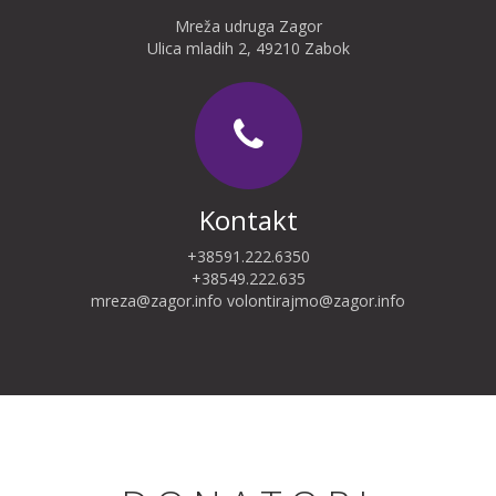
Mreža udruga Zagor
Ulica mladih 2, 49210 Zabok
Kontakt
+38591.222.6350
+38549.222.635
mreza@zagor.info
volontirajmo@zagor.info