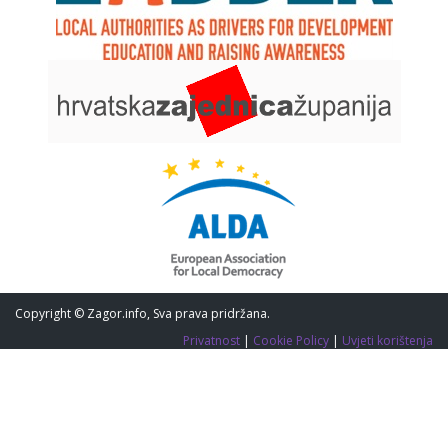
Copyright © Zagor.info, Sva prava pridržana.
Privatnost
|
Cookie Policy
|
Uvjeti korištenja