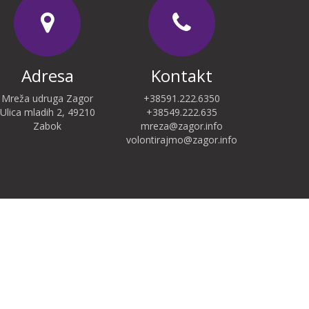
Adresa
Kontakt
Mreža udruga Zagor
+38591.222.6350
Ulica mladih 2, 49210
+38549.222.635
Zabok
mreza@zagor.info
volontirajmo@zagor.info