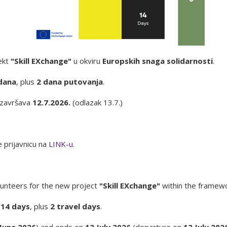
ekt
"Skill EXchange"
u okviru
Europskih snaga solidarnosti
.
dana
, plus
2 dana putovanja
.
a završava
12.7.2026.
(odlazak 13.7.)
 prijavnicu na
LINK-u
.
lunteers for the new project
"Skill EXchange"
within the framew
g
14 days
, plus
2 travel days
.