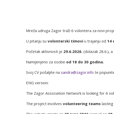
Mreža udruga Zagor traži 6 volontera za novi proj
U pitanju su
volonterski timovi
u trajanju od
14 
Početak aktivnosti je
29.6.2026.
(dolazak 28.6.), 
Namijenjeno za osobe
od 18 do 30 godina.
Svoj CV pošaljite na
sandra@zagor.info
te popunite
ENG version:
The Zagor Association Network is looking for 6 vo
The project involves
volunteering teams
lastin