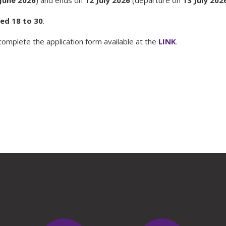
June 2026
) and ends on
12 July 2026
(departure on
13 July 202
ed 18 to 30
.
omplete the application form available at the
LINK
.