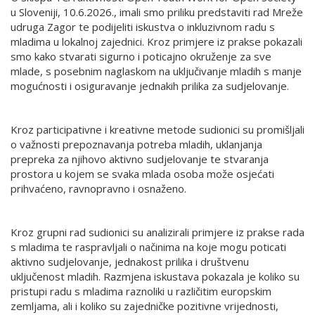
u Sloveniji, 10.6.2026., imali smo priliku predstaviti rad Mreže
udruga Zagor te podijeliti iskustva o inkluzivnom radu s
mladima u lokalnoj zajednici. Kroz primjere iz prakse pokazali
smo kako stvarati sigurno i poticajno okruženje za sve
mlade, s posebnim naglaskom na uključivanje mladih s manje
mogućnosti i osiguravanje jednakih prilika za sudjelovanje.
Kroz participativne i kreativne metode sudionici su promišljali
o važnosti prepoznavanja potreba mladih, uklanjanja
prepreka za njihovo aktivno sudjelovanje te stvaranja
prostora u kojem se svaka mlada osoba može osjećati
prihvaćeno, ravnopravno i osnaženo.
Kroz grupni rad sudionici su analizirali primjere iz prakse rada
s mladima te raspravljali o načinima na koje mogu poticati
aktivno sudjelovanje, jednakost prilika i društvenu
uključenost mladih. Razmjena iskustava pokazala je koliko su
pristupi radu s mladima raznoliki u različitim europskim
zemljama, ali i koliko su zajedničke pozitivne vrijednosti,