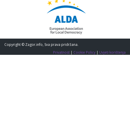
Copyright © Zagor.info, Sva prava pridržana.
Privatnost
|
Cookie Policy
|
Uvjeti korištenja