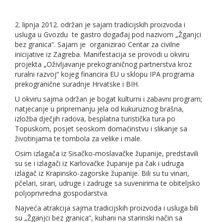
2. lipnja 2012. održan je sajam tradicijskih proizvoda i
usluga u Gvozdu te gastro događaj pod nazivom „Žganjci
bez granica“. Sajam je organizirao Centar za civilne
inicijative iz Zagreba. Manifestacija se provodi u okviru
projekta „Oživljavanje prekograničnog partnerstva kroz
ruralni razvoj“ kojeg financira EU u sklopu IPA programa
prekogranične suradnje Hrvatske i BIH.
U okviru sajma održan je bogat kulturni i zabavni program;
natjecanje u pripremanju jela od kukuruznog brašna,
izložba dječjih radova, besplatna turistička tura po
Topuskom, posjet seoskom domaćinstvu i slikanje sa
životinjama te tombola za velike i male.
Osim izlagača iz Sisačko-moslavačke županije, predstavili
su se i izlagači iz Karlovačke županije pa čak i udruga
izlagač iz Krapinsko-zagorske županije. Bili su tu vinari,
pčelari, sirari, udruge i zadruge sa suvenirima te obiteljsko
poljoprivredna gospodarstva.
Najveća atrakcija sajma tradicijskih proizvoda i usluga bili
su „Žganjci bez granica“, kuhani na starinski način sa