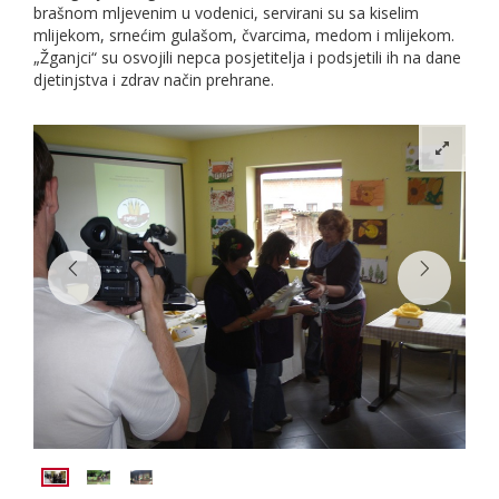
brašnom mljevenim u vodenici, servirani su sa kiselim
mlijekom, srnećim gulašom, čvarcima, medom i mlijekom.
„Žganjci“ su osvojili nepca posjetitelja i podsjetili ih na dane
djetinjstva i zdrav način prehrane.

