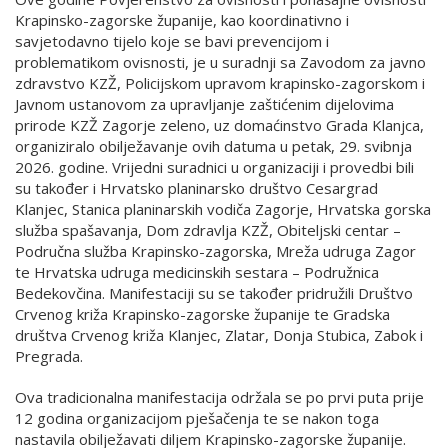
Krapinsko-zagorske županije, kao koordinativno i
savjetodavno tijelo koje se bavi prevencijom i
problematikom ovisnosti, je u suradnji sa Zavodom za javno
zdravstvo KZŽ, Policijskom upravom krapinsko-zagorskom i
Javnom ustanovom za upravljanje zaštićenim dijelovima
prirode KZŽ Zagorje zeleno, uz domaćinstvo Grada Klanjca,
organiziralo obilježavanje ovih datuma u petak, 29. svibnja
2026. godine. Vrijedni suradnici u organizaciji i provedbi bili
su također i Hrvatsko planinarsko društvo Cesargrad
Klanjec, Stanica planinarskih vodiča Zagorje, Hrvatska gorska
služba spašavanja, Dom zdravlja KZŽ, Obiteljski centar –
Područna služba Krapinsko-zagorska, Mreža udruga Zagor
te Hrvatska udruga medicinskih sestara – Podružnica
Bedekovčina. Manifestaciji su se također pridružili Društvo
Crvenog križa Krapinsko-zagorske županije te Gradska
društva Crvenog križa Klanjec, Zlatar, Donja Stubica, Zabok i
Pregrada.
Ova tradicionalna manifestacija održala se po prvi puta prije
12 godina organizacijom pješačenja te se nakon toga
nastavila obilježavati diljem Krapinsko-zagorske županije.