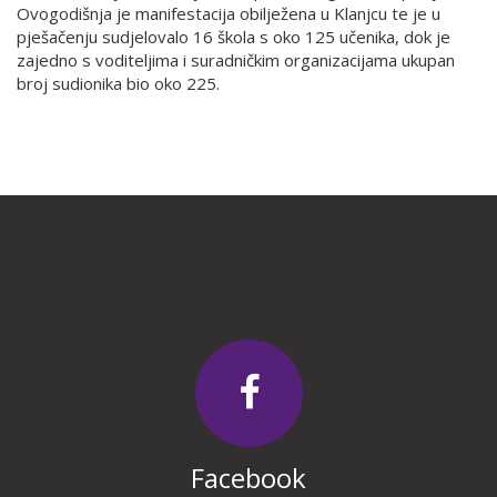
Ovogodišnja je manifestacija obilježena u Klanjcu te je u
pješačenju sudjelovalo 16 škola s oko 125 učenika, dok je
zajedno s voditeljima i suradničkim organizacijama ukupan
broj sudionika bio oko 225.
Facebook