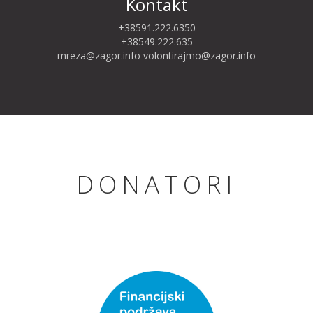
Kontakt
+38591.222.6350
+38549.222.635
mreza@zagor.info
volontirajmo@zagor.info
DONATORI